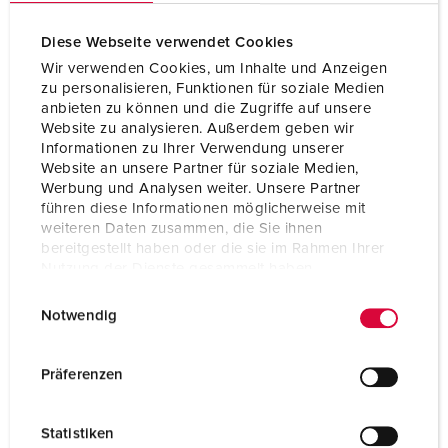
Diese Webseite verwendet Cookies
Wir verwenden Cookies, um Inhalte und Anzeigen
zu personalisieren, Funktionen für soziale Medien
anbieten zu können und die Zugriffe auf unsere
Website zu analysieren. Außerdem geben wir
Informationen zu Ihrer Verwendung unserer
Website an unsere Partner für soziale Medien,
Werbung und Analysen weiter. Unsere Partner
führen diese Informationen möglicherweise mit
weiteren Daten zusammen, die Sie ihnen
bereitgestellt haben oder die sie im Rahmen Ihrer
Nutzung der Dienste gesammelt haben.
E
Datenschutzerklärung
Impressum
Notwendig
i
n
w
Präferenzen
i
Part no. 990611
l
Statistiken
M 20 - clamping/sealing range 6-13 mm, IP67, deep
l