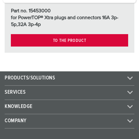
a
Part no. 15453000
h
for PowerTOP® Xtra plugs and connectors 16A 3p-
l
5p,32A 3p-4p
TO THE PRODUCT
PRODUCTS/SOLUTIONS
SERVICES
KNOWLEDGE
COMPANY