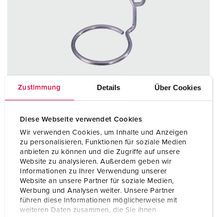
Details
Über Cookies
Zustimmung
Diese Webseite verwendet Cookies
Wir verwenden Cookies, um Inhalte und Anzeigen
zu personalisieren, Funktionen für soziale Medien
Part no. 15452000
anbieten zu können und die Zugriffe auf unsere
for PowerTOP® Xtra plugs and connectors 32A 5p
Website zu analysieren. Außerdem geben wir
Informationen zu Ihrer Verwendung unserer
Website an unsere Partner für soziale Medien,
TO THE PRODUCT
Werbung und Analysen weiter. Unsere Partner
führen diese Informationen möglicherweise mit
weiteren Daten zusammen, die Sie ihnen