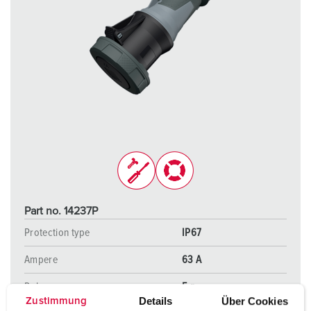
Part no. 14237P
Protection type
IP67
Ampere
63 A
Poles
5 p
Details
Über Cookies
Zustimmung