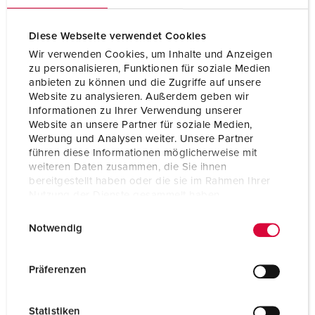
Voltage
600 - 690 V
Connection technology
Screw terminals
Diese Webseite verwendet Cookies
Wir verwenden Cookies, um Inhalte und Anzeigen
Contact
highly heat resistant
zu personalisieren, Funktionen für soziale Medien
contact carrier
anbieten zu können und die Zugriffe auf unsere
Website zu analysieren. Außerdem geben wir
Contact
X-CONTACT
Informationen zu Ihrer Verwendung unserer
Website an unsere Partner für soziale Medien,
Werbung und Analysen weiter. Unsere Partner
TO THE PRODUCT
führen diese Informationen möglicherweise mit
weiteren Daten zusammen, die Sie ihnen
bereitgestellt haben oder die sie im Rahmen Ihrer
Nutzung der Dienste gesammelt haben.
E
Datenschutzerklärung
Impressum
Notwendig
i
n
w
Präferenzen
i
l
Statistiken