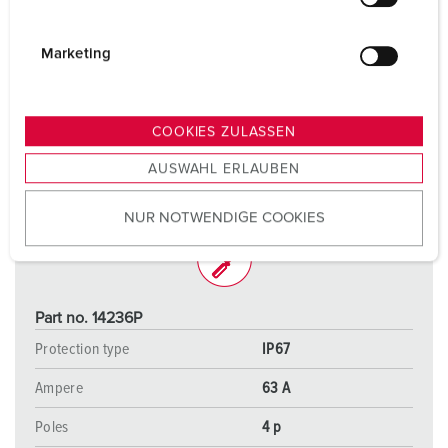
l
i
g
Marketing
u
n
g
COOKIES ZULASSEN
s
AUSWAHL ERLAUBEN
a
u
NUR NOTWENDIGE COOKIES
s
w
a
h
l
Part no. 14236P
Protection type
IP67
Ampere
63 A
Poles
4 p