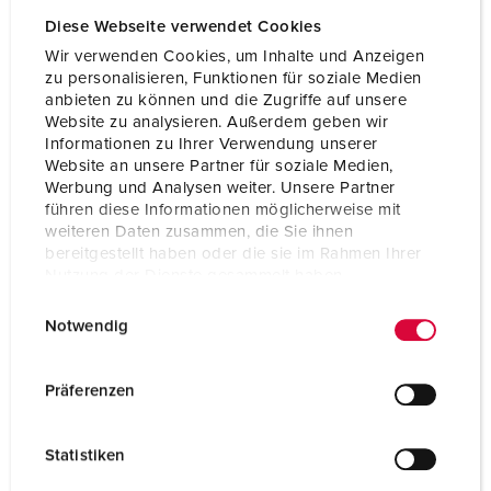
Diese Webseite verwendet Cookies
Wir verwenden Cookies, um Inhalte und Anzeigen
zu personalisieren, Funktionen für soziale Medien
anbieten zu können und die Zugriffe auf unsere
Website zu analysieren. Außerdem geben wir
Informationen zu Ihrer Verwendung unserer
Website an unsere Partner für soziale Medien,
Werbung und Analysen weiter. Unsere Partner
führen diese Informationen möglicherweise mit
weiteren Daten zusammen, die Sie ihnen
bereitgestellt haben oder die sie im Rahmen Ihrer
Nutzung der Dienste gesammelt haben.
E
Datenschutzerklärung
Impressum
Notwendig
Part no. 960005
i
n
Enclosure material
Plastic
w
Präferenzen
Protection type
IP44
i
l
CEE 16 A, 5 p, 400 V
1
Statistiken
l