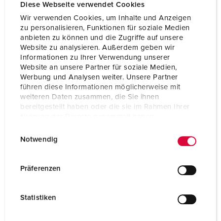
Voltage
400 V
Diese Webseite verwendet Cookies
Wir verwenden Cookies, um Inhalte und Anzeigen
Connection technology
Screw terminals
zu personalisieren, Funktionen für soziale Medien
anbieten zu können und die Zugriffe auf unsere
Contact
standard
Website zu analysieren. Außerdem geben wir
Informationen zu Ihrer Verwendung unserer
Website an unsere Partner für soziale Medien,
TO THE PRODUCT
Werbung und Analysen weiter. Unsere Partner
führen diese Informationen möglicherweise mit
weiteren Daten zusammen, die Sie ihnen
bereitgestellt haben oder die sie im Rahmen Ihrer
Nutzung der Dienste gesammelt haben.
E
Datenschutzerklärung
Impressum
Notwendig
i
n
w
Präferenzen
i
l
Statistiken
l
i