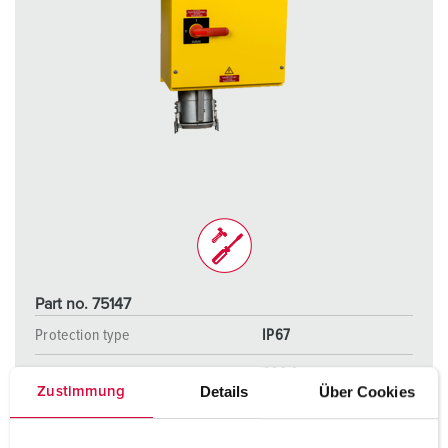
Part no. 75147
Protection type
IP67
Ampere
600 A
Details
Über Cookies
Zustimmung
Poles
4 p