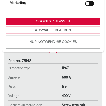
g
Marketing
u
n
g
COOKIES ZULASSEN
s
AUSWAHL ERLAUBEN
a
u
NUR NOTWENDIGE COOKIES
s
w
a
h
Part no. 75148
l
Protection type
IP67
Ampere
600 A
Poles
5 p
Voltage
400 V
Connection technology
Screw terminals