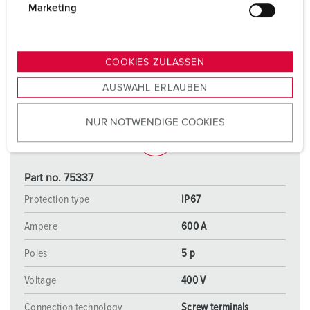
g
Marketing
u
n
g
COOKIES ZULASSEN
s
AUSWAHL ERLAUBEN
a
u
NUR NOTWENDIGE COOKIES
s
w
a
h
Part no. 75337
l
Protection type
IP67
Ampere
600 A
Poles
5 p
Voltage
400 V
Connection technology
Screw terminals