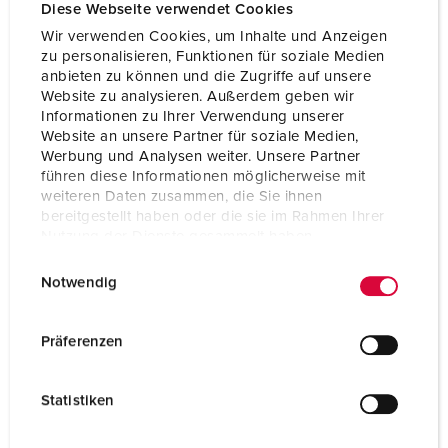
Voltage
400 V
Diese Webseite verwendet Cookies
Wir verwenden Cookies, um Inhalte und Anzeigen
Connection technology
Screw terminals
zu personalisieren, Funktionen für soziale Medien
anbieten zu können und die Zugriffe auf unsere
Contact
standard
Website zu analysieren. Außerdem geben wir
Informationen zu Ihrer Verwendung unserer
Website an unsere Partner für soziale Medien,
TO THE PRODUCT
Werbung und Analysen weiter. Unsere Partner
führen diese Informationen möglicherweise mit
weiteren Daten zusammen, die Sie ihnen
bereitgestellt haben oder die sie im Rahmen Ihrer
Nutzung der Dienste gesammelt haben.
E
Datenschutzerklärung
Impressum
Notwendig
i
n
w
Präferenzen
i
l
Statistiken
l
i