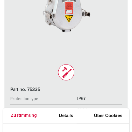
Part no. 75335
Protection type
IP67
Ampere
600 A
Details
Über Cookies
Zustimmung
Poles
4 p