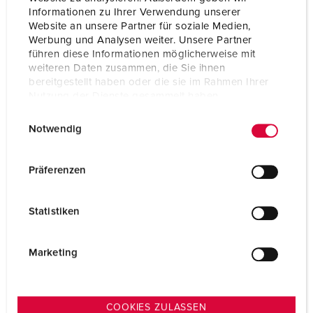
Informationen zu Ihrer Verwendung unserer
Website an unsere Partner für soziale Medien,
Werbung und Analysen weiter. Unsere Partner
führen diese Informationen möglicherweise mit
weiteren Daten zusammen, die Sie ihnen
bereitgestellt haben oder die sie im Rahmen Ihrer
Nutzung der Dienste gesammelt haben.
E
Datenschutzerklärung
Impressum
Notwendig
i
n
w
Präferenzen
i
l
Statistiken
Part no. 52244
l
i
TO THE PRODUCT
g
Marketing
u
n
g
COOKIES ZULASSEN