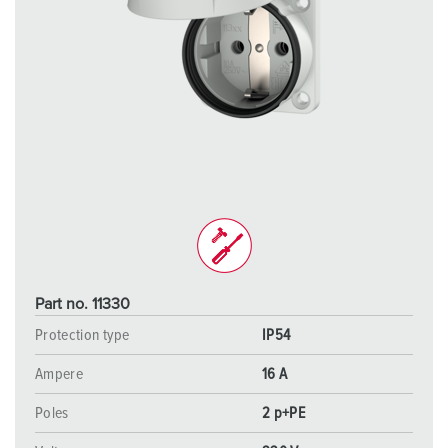
Part no. 11330
Protection type
IP54
Ampere
16 A
Poles
2 p+PE