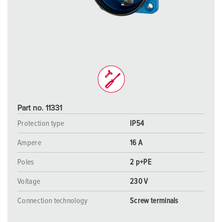
Part no. 11331
Protection type
IP54
Ampere
16 A
Poles
2 p+PE
Voltage
230 V
Connection technology
Screw terminals