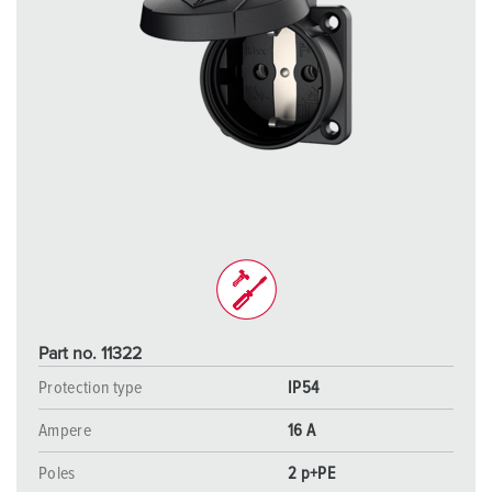
Part no. 11322
Protection type
IP54
Ampere
16 A
Poles
2 p+PE