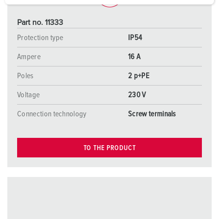
a
h
Part no. 11333
l
Protection type
IP54
Ampere
16 A
Poles
2 p+PE
Voltage
230 V
Connection technology
Screw terminals
TO THE PRODUCT