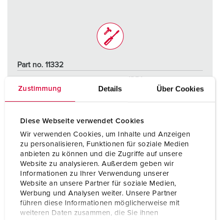
Part no. 11332
Protection type
IP54
Details
Über Cookies
Zustimmung
Ampere
16 A
Poles
2 p+PE
Diese Webseite verwendet Cookies
Wir verwenden Cookies, um Inhalte und Anzeigen
Voltage
230 V
zu personalisieren, Funktionen für soziale Medien
anbieten zu können und die Zugriffe auf unsere
Connection technology
Screw terminals
Website zu analysieren. Außerdem geben wir
Informationen zu Ihrer Verwendung unserer
Website an unsere Partner für soziale Medien,
TO THE PRODUCT
Werbung und Analysen weiter. Unsere Partner
führen diese Informationen möglicherweise mit
weiteren Daten zusammen, die Sie ihnen