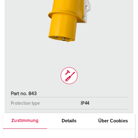
Part no. 843
Protection type
IP44
Ampere
16 A
Details
Über Cookies
Zustimmung
Poles
3 p