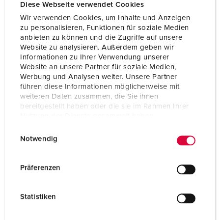
Voltage
110 V
Diese Webseite verwendet Cookies
Wir verwenden Cookies, um Inhalte und Anzeigen
Connection technology
Screw terminals
zu personalisieren, Funktionen für soziale Medien
anbieten zu können und die Zugriffe auf unsere
Contact
standard
Website zu analysieren. Außerdem geben wir
Informationen zu Ihrer Verwendung unserer
Website an unsere Partner für soziale Medien,
TO THE PRODUCT
Werbung und Analysen weiter. Unsere Partner
führen diese Informationen möglicherweise mit
weiteren Daten zusammen, die Sie ihnen
bereitgestellt haben oder die sie im Rahmen Ihrer
Nutzung der Dienste gesammelt haben.
E
Datenschutzerklärung
Impressum
Notwendig
i
n
w
Präferenzen
i
l
Statistiken
l
i