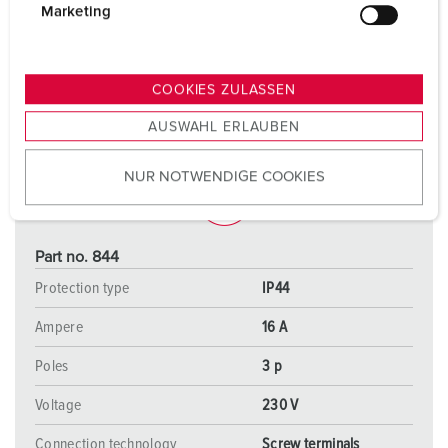
g
Marketing
u
n
g
COOKIES ZULASSEN
s
AUSWAHL ERLAUBEN
a
u
NUR NOTWENDIGE COOKIES
s
w
a
h
Part no. 844
l
Protection type
IP44
Ampere
16 A
Poles
3 p
Voltage
230 V
Connection technology
Screw terminals