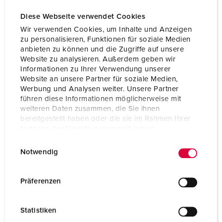
Diese Webseite verwendet Cookies
Wir verwenden Cookies, um Inhalte und Anzeigen
zu personalisieren, Funktionen für soziale Medien
anbieten zu können und die Zugriffe auf unsere
Website zu analysieren. Außerdem geben wir
Informationen zu Ihrer Verwendung unserer
Website an unsere Partner für soziale Medien,
Werbung und Analysen weiter. Unsere Partner
führen diese Informationen möglicherweise mit
weiteren Daten zusammen, die Sie ihnen
bereitgestellt haben oder die sie im Rahmen Ihrer
Nutzung der Dienste gesammelt haben.
E
Datenschutzerklärung
Impressum
Part no. 854
Notwendig
i
Protection type
IP44
n
w
Präferenzen
Ampere
16 A
i
l
Poles
5 p
Statistiken
l