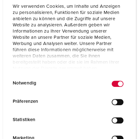
Wir verwenden Cookies, um Inhalte und Anzeigen
zu personalisieren, Funktionen für soziale Medien
anbieten zu können und die Zugriffe auf unsere
Website zu analysieren. Außerdem geben wir
Informationen zu Ihrer Verwendung unserer
Website an unsere Partner für soziale Medien,
Werbung und Analysen weiter. Unsere Partner
führen diese Informationen möglicherweise mit
weiteren Daten zusammen, die Sie ihnen
bereitgestellt haben oder die sie im Rahmen Ihrer
Nutzung der Dienste gesammelt haben.
E
Datenschutzerklärung
Impressum
Notwendig
i
n
Part no. 92915
w
Präferenzen
Enclosure material
Plastic
i
l
Protection type
IP44
Statistiken
l
CEE 16 A, 5 p, 400 V
1
i
g
Marketing