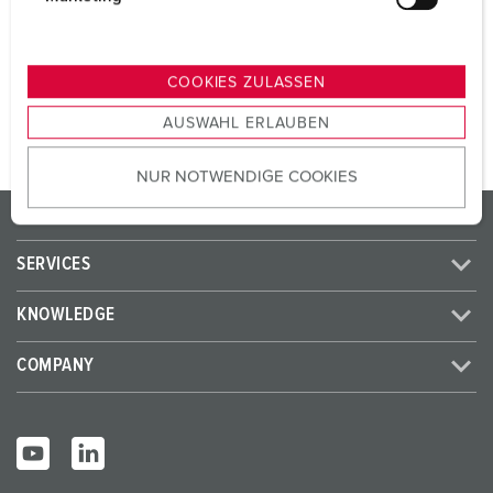
SCHUKO® 16 A, 230 V
2
u
n
g
TO THE PRODUCT
COOKIES ZULASSEN
s
AUSWAHL ERLAUBEN
a
u
NUR NOTWENDIGE COOKIES
s
w
PRODUCTS/SOLUTIONS
a
h
SERVICES
l
KNOWLEDGE
COMPANY