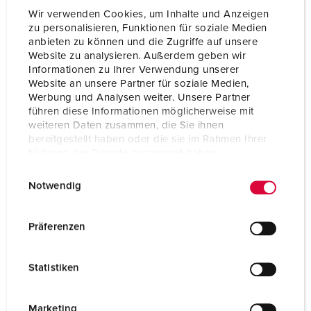
Wir verwenden Cookies, um Inhalte und Anzeigen
zu personalisieren, Funktionen für soziale Medien
anbieten zu können und die Zugriffe auf unsere
Website zu analysieren. Außerdem geben wir
Informationen zu Ihrer Verwendung unserer
Website an unsere Partner für soziale Medien,
Werbung und Analysen weiter. Unsere Partner
führen diese Informationen möglicherweise mit
weiteren Daten zusammen, die Sie ihnen
bereitgestellt haben oder die sie im Rahmen Ihrer
Nutzung der Dienste gesammelt haben.
E
Datenschutzerklärung
Impressum
Notwendig
i
n
Part no. 92916
w
Präferenzen
Enclosure material
Plastic
i
l
Protection type
IP44
Statistiken
l
CEE 16 A, 5 p, 400 V
2
i
g
Marketing