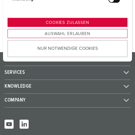
SCHUKO® 16 A, 230 V
1
u
n
g
TO THE PRODUCT
COOKIES ZULASSEN
s
AUSWAHL ERLAUBEN
a
u
NUR NOTWENDIGE COOKIES
s
w
PRODUCTS/SOLUTIONS
a
h
SERVICES
l
KNOWLEDGE
COMPANY