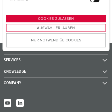
SCHUKO® 16 A, 230 V
3
u
n
g
TO THE PRODUCT
COOKIES ZULASSEN
s
AUSWAHL ERLAUBEN
a
u
NUR NOTWENDIGE COOKIES
s
w
PRODUCTS/SOLUTIONS
a
h
SERVICES
l
KNOWLEDGE
COMPANY