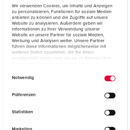
Wir verwenden Cookies, um Inhalte und Anzeigen
zu personalisieren, Funktionen für soziale Medien
anbieten zu können und die Zugriffe auf unsere
Website zu analysieren. Außerdem geben wir
Informationen zu Ihrer Verwendung unserer
Website an unsere Partner für soziale Medien,
Werbung und Analysen weiter. Unsere Partner
führen diese Informationen möglicherweise mit
weiteren Daten zusammen, die Sie ihnen
bereitgestellt haben oder die sie im Rahmen Ihrer
Nutzung der Dienste gesammelt haben.
E
Datenschutzerklärung
Impressum
Notwendig
i
n
Part no. 89154
w
Präferenzen
Enclosure material
Plastic
i
l
Protection type
IP67
Statistiken
l
CEE 16 A, 5 p, 400 V
1
i
g
Marketing