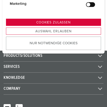
CEE 16 A, 5 p, 400 V
1
g
Marketing
u
SCHUKO® 16 A, 230 V
1
n
g
COOKIES ZULASSEN
s
TO THE PRODUCT
AUSWAHL ERLAUBEN
a
u
NUR NOTWENDIGE COOKIES
s
w
a
PRODUCTS/SOLUTIONS
h
l
SERVICES
KNOWLEDGE
COMPANY