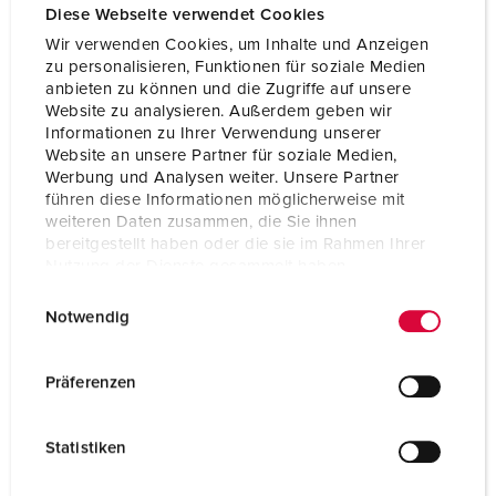
Diese Webseite verwendet Cookies
Wir verwenden Cookies, um Inhalte und Anzeigen
zu personalisieren, Funktionen für soziale Medien
anbieten zu können und die Zugriffe auf unsere
Website zu analysieren. Außerdem geben wir
Informationen zu Ihrer Verwendung unserer
Website an unsere Partner für soziale Medien,
Werbung und Analysen weiter. Unsere Partner
führen diese Informationen möglicherweise mit
weiteren Daten zusammen, die Sie ihnen
bereitgestellt haben oder die sie im Rahmen Ihrer
Nutzung der Dienste gesammelt haben.
E
Datenschutzerklärung
Impressum
Notwendig
i
Part no. 92894
n
Enclosure material
Plastic
w
Präferenzen
i
Protection type
IP67
l
Statistiken
CEE 16 A, 3 p, 230 V
1
l
i