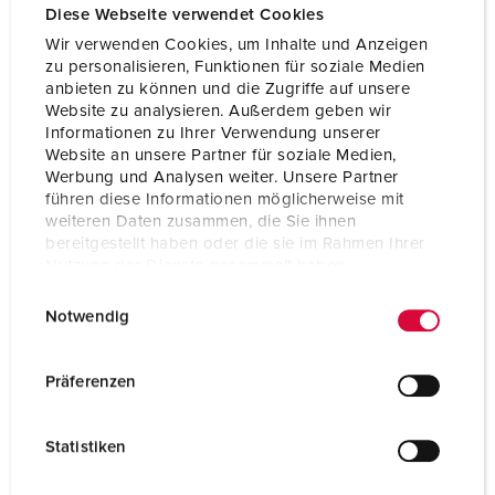
Diese Webseite verwendet Cookies
Wir verwenden Cookies, um Inhalte und Anzeigen
zu personalisieren, Funktionen für soziale Medien
anbieten zu können und die Zugriffe auf unsere
Website zu analysieren. Außerdem geben wir
Informationen zu Ihrer Verwendung unserer
Website an unsere Partner für soziale Medien,
Werbung und Analysen weiter. Unsere Partner
führen diese Informationen möglicherweise mit
weiteren Daten zusammen, die Sie ihnen
bereitgestellt haben oder die sie im Rahmen Ihrer
Nutzung der Dienste gesammelt haben.
E
Datenschutzerklärung
Impressum
Notwendig
i
Part no. 70351
n
Enclosure material
Solid rubber
w
Präferenzen
i
Protection type
IP44
l
Statistiken
CEE 16 A, 5 p, 400 V
1
l
i