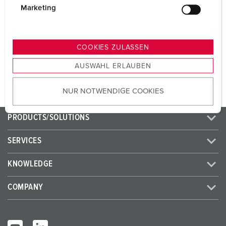
CEE 32 A, 5 p, 400 V
1
g
Marketing
u
SCHUKO® 16 A, 230 V
4
n
g
COOKIES ZULASSEN
s
TO THE PRODUCT
AUSWAHL ERLAUBEN
a
u
NUR NOTWENDIGE COOKIES
s
w
a
PRODUCTS/SOLUTIONS
h
l
SERVICES
KNOWLEDGE
COMPANY