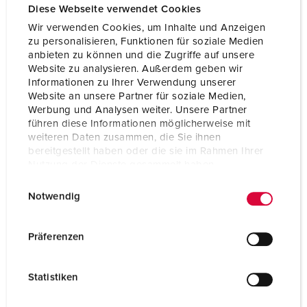
Diese Webseite verwendet Cookies
Wir verwenden Cookies, um Inhalte und Anzeigen
zu personalisieren, Funktionen für soziale Medien
anbieten zu können und die Zugriffe auf unsere
Website zu analysieren. Außerdem geben wir
Informationen zu Ihrer Verwendung unserer
Website an unsere Partner für soziale Medien,
Werbung und Analysen weiter. Unsere Partner
führen diese Informationen möglicherweise mit
weiteren Daten zusammen, die Sie ihnen
bereitgestellt haben oder die sie im Rahmen Ihrer
Nutzung der Dienste gesammelt haben.
E
Datenschutzerklärung
Impressum
Notwendig
i
Part no. 70734
n
Enclosure material
Solid rubber
w
Präferenzen
i
Protection type
IP44
l
Statistiken
CEE 16 A, 5 p, 400 V
2
l
i