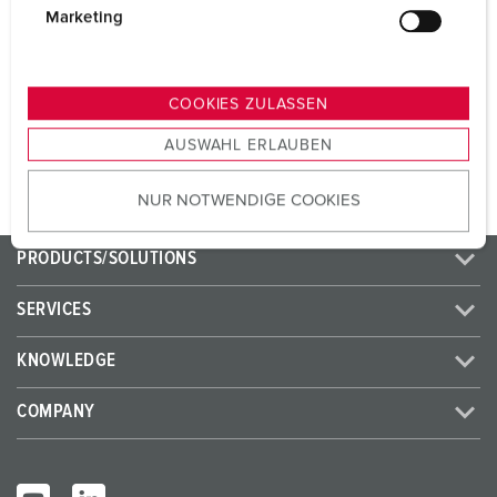
CEE 32 A, 5 p, 400 V
1
g
Marketing
u
SCHUKO® 16 A, 230 V
4
n
g
COOKIES ZULASSEN
s
TO THE PRODUCT
AUSWAHL ERLAUBEN
a
u
NUR NOTWENDIGE COOKIES
s
w
a
PRODUCTS/SOLUTIONS
h
l
SERVICES
KNOWLEDGE
COMPANY