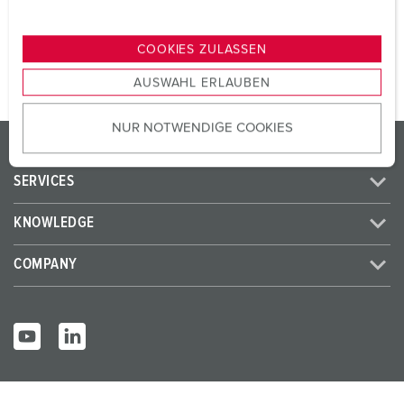
n
TO THE PRODUCT
g
COOKIES ZULASSEN
s
AUSWAHL ERLAUBEN
a
u
NUR NOTWENDIGE COOKIES
s
PRODUCTS/SOLUTIONS
w
a
SERVICES
h
l
KNOWLEDGE
COMPANY