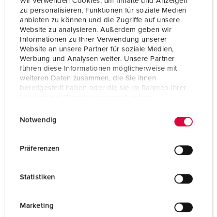
Wir verwenden Cookies, um Inhalte und Anzeigen
zu personalisieren, Funktionen für soziale Medien
anbieten zu können und die Zugriffe auf unsere
Website zu analysieren. Außerdem geben wir
Informationen zu Ihrer Verwendung unserer
Website an unsere Partner für soziale Medien,
Werbung und Analysen weiter. Unsere Partner
führen diese Informationen möglicherweise mit
weiteren Daten zusammen, die Sie ihnen
bereitgestellt haben oder die sie im Rahmen Ihrer
Nutzung der Dienste gesammelt haben.
E
Datenschutzerklärung
Impressum
Notwendig
i
n
w
Part no. 94569GE
Präferenzen
i
Enclosure material
Plastic
l
Statistiken
Protection type
IP20
l
i
SCHUKO® 16 A, 230 V
3
g
Marketing
u