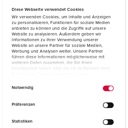
Diese Webseite verwendet Cookies
Wir verwenden Cookies, um Inhalte und Anzeigen
zu personalisieren, Funktionen für soziale Medien
anbieten zu können und die Zugriffe auf unsere
Website zu analysieren. Außerdem geben wir
Informationen zu Ihrer Verwendung unserer
Website an unsere Partner für soziale Medien,
Werbung und Analysen weiter. Unsere Partner
führen diese Informationen möglicherweise mit
weiteren Daten zusammen, die Sie ihnen
bereitgestellt haben oder die sie im Rahmen Ihrer
Nutzung der Dienste gesammelt haben.
E
Datenschutzerklärung
Impressum
Part no. 7202170
Notwendig
i
Enclosure material
Solid rubber
n
w
Präferenzen
Protection type
IP44
i
l
CEE 16 A, 5 p, 400 V
1
Statistiken
l