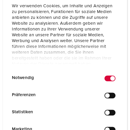
Wir verwenden Cookies, um Inhalte und Anzeigen
zu personalisieren, Funktionen für soziale Medien
anbieten zu können und die Zugriffe auf unsere
Website zu analysieren. Außerdem geben wir
Informationen zu Ihrer Verwendung unserer
Website an unsere Partner für soziale Medien,
Werbung und Analysen weiter. Unsere Partner
führen diese Informationen möglicherweise mit
weiteren Daten zusammen, die Sie ihnen
bereitgestellt haben oder die sie im Rahmen Ihrer
Nutzung der Dienste gesammelt haben.
E
Datenschutzerklärung
Impressum
Notwendig
i
n
Part no. 960013
w
Präferenzen
Enclosure material
Plastic
i
l
Protection type
IP44
Statistiken
l
CEE 32 A, 5 p, 400 V
1
i
g
Marketing