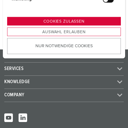
SCHUKO® 16 A, 230 V
3
u
n
g
TO THE PRODUCT
COOKIES ZULASSEN
s
AUSWAHL ERLAUBEN
a
u
NUR NOTWENDIGE COOKIES
s
w
PRODUCTS/SOLUTIONS
a
h
SERVICES
l
KNOWLEDGE
COMPANY