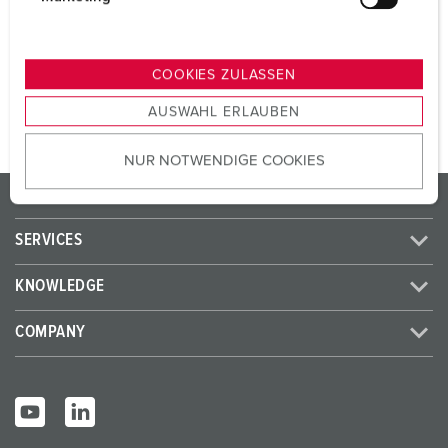
SCHUKO® 16 A, 230 V
2
u
n
g
TO THE PRODUCT
COOKIES ZULASSEN
s
AUSWAHL ERLAUBEN
a
u
NUR NOTWENDIGE COOKIES
s
w
PRODUCTS/SOLUTIONS
a
h
SERVICES
l
KNOWLEDGE
COMPANY