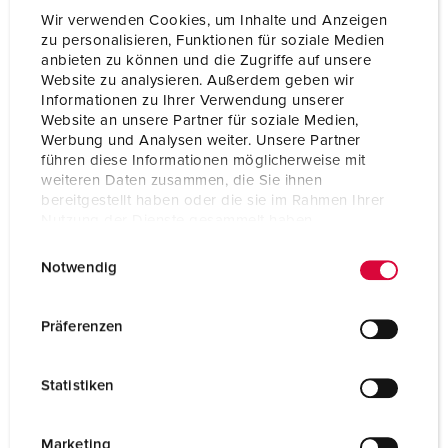
Wir verwenden Cookies, um Inhalte und Anzeigen
zu personalisieren, Funktionen für soziale Medien
anbieten zu können und die Zugriffe auf unsere
Website zu analysieren. Außerdem geben wir
Informationen zu Ihrer Verwendung unserer
Website an unsere Partner für soziale Medien,
Werbung und Analysen weiter. Unsere Partner
führen diese Informationen möglicherweise mit
weiteren Daten zusammen, die Sie ihnen
bereitgestellt haben oder die sie im Rahmen Ihrer
Nutzung der Dienste gesammelt haben.
E
Datenschutzerklärung
Impressum
Notwendig
i
n
Part no. 920012
w
Präferenzen
Enclosure material
Plastic
i
l
Protection type
IP44
Statistiken
l
CEE 32 A, 5 p, 400 V
1
i
g
Marketing