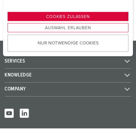
n
TO THE PRODUCT
g
COOKIES ZULASSEN
s
AUSWAHL ERLAUBEN
a
u
NUR NOTWENDIGE COOKIES
s
PRODUCTS/SOLUTIONS
w
a
SERVICES
h
l
KNOWLEDGE
COMPANY