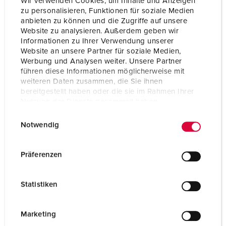
Wir verwenden Cookies, um Inhalte und Anzeigen
zu personalisieren, Funktionen für soziale Medien
anbieten zu können und die Zugriffe auf unsere
Website zu analysieren. Außerdem geben wir
Informationen zu Ihrer Verwendung unserer
Website an unsere Partner für soziale Medien,
Werbung und Analysen weiter. Unsere Partner
führen diese Informationen möglicherweise mit
weiteren Daten zusammen, die Sie ihnen
bereitgestellt haben oder die sie im Rahmen Ihrer
Nutzung der Dienste gesammelt haben.
E
Datenschutzerklärung
Impressum
Notwendig
i
n
w
Part no. 920057
Präferenzen
i
Enclosure material
Plastic
l
Statistiken
Protection type
IP44
l
i
SCHUKO® 16 A, 230 V
3
g
Marketing
u