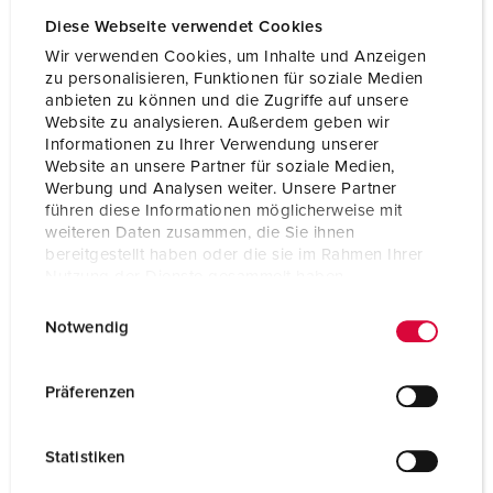
Diese Webseite verwendet Cookies
Wir verwenden Cookies, um Inhalte und Anzeigen
zu personalisieren, Funktionen für soziale Medien
anbieten zu können und die Zugriffe auf unsere
Website zu analysieren. Außerdem geben wir
Informationen zu Ihrer Verwendung unserer
Website an unsere Partner für soziale Medien,
Werbung und Analysen weiter. Unsere Partner
führen diese Informationen möglicherweise mit
weiteren Daten zusammen, die Sie ihnen
bereitgestellt haben oder die sie im Rahmen Ihrer
Nutzung der Dienste gesammelt haben.
E
Datenschutzerklärung
Impressum
Notwendig
Part no. 950040
i
n
Enclosure material
Plastic, high resistance
w
to chemicals / AMELAN
Präferenzen
i
Protection type
IP44
l
Statistiken
l
CEE 16 A, 5 p, 400 V
2