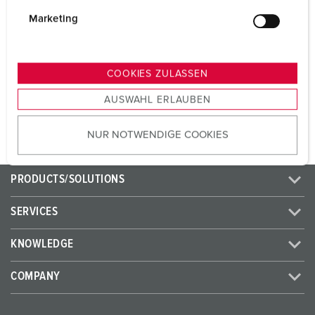
i
g
CEE 32 A, 5 p, 400 V
1
Marketing
u
SCHUKO® 16 A, 230 V
4
n
g
COOKIES ZULASSEN
s
TO THE PRODUCT
AUSWAHL ERLAUBEN
a
u
NUR NOTWENDIGE COOKIES
s
w
a
PRODUCTS/SOLUTIONS
h
l
SERVICES
KNOWLEDGE
COMPANY