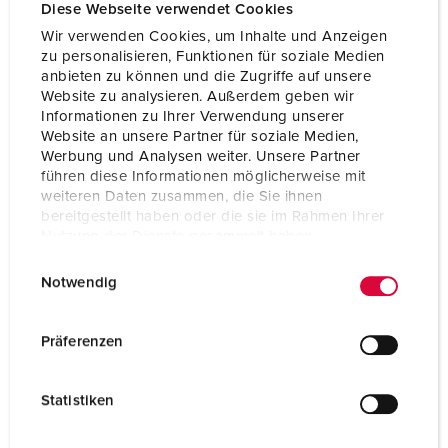
Voltage
230 V
Diese Webseite verwendet Cookies
Wir verwenden Cookies, um Inhalte und Anzeigen
Connection technology
Screw terminals
zu personalisieren, Funktionen für soziale Medien
anbieten zu können und die Zugriffe auf unsere
Contact
standard
Website zu analysieren. Außerdem geben wir
Informationen zu Ihrer Verwendung unserer
Website an unsere Partner für soziale Medien,
TO THE PRODUCT
Werbung und Analysen weiter. Unsere Partner
führen diese Informationen möglicherweise mit
weiteren Daten zusammen, die Sie ihnen
bereitgestellt haben oder die sie im Rahmen Ihrer
Nutzung der Dienste gesammelt haben.
E
Datenschutzerklärung
Impressum
Notwendig
i
n
w
Präferenzen
i
l
Statistiken
l
i