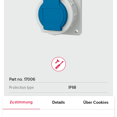
Part no. 17006
Protection type
IP68
Ampere
16 A
Details
Über Cookies
Zustimmung
Poles
2 p+PE