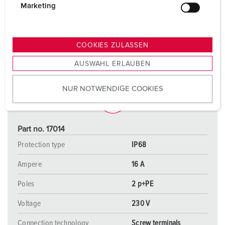
g
Marketing
u
n
g
COOKIES ZULASSEN
s
AUSWAHL ERLAUBEN
a
u
NUR NOTWENDIGE COOKIES
s
w
a
h
Part no. 17014
l
Protection type
IP68
Ampere
16 A
Poles
2 p+PE
Voltage
230 V
Connection technology
Screw terminals