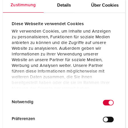
Details
Über Cookies
Zustimmung
Diese Webseite verwendet Cookies
Wir verwenden Cookies, um Inhalte und Anzeigen
zu personalisieren, Funktionen für soziale Medien
anbieten zu können und die Zugriffe auf unsere
Website zu analysieren. Außerdem geben wir
Informationen zu Ihrer Verwendung unserer
Website an unsere Partner für soziale Medien,
Werbung und Analysen weiter. Unsere Partner
führen diese Informationen möglicherweise mit
weiteren Daten zusammen, die Sie ihnen
bereitgestellt haben oder die sie im Rahmen Ihrer
Part no. 2162A
Nutzung der Dienste gesammelt haben.
Protection type
IP67
E
Datenschutzerklärung
Impressum
Notwendig
i
Ampere
125 A
n
w
Poles
5 p
Präferenzen
i