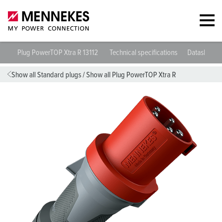
Plug PowerTOP Xtra R 13112
Technical specifications
Datasheets
Show all Standard plugs
/
Show all Plug PowerTOP Xtra R