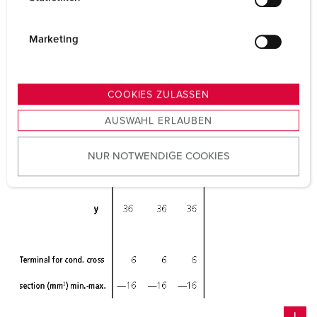
l
i
g
Marketing
u
n
g
COOKIES ZULASSEN
s
AUSWAHL ERLAUBEN
a
u
NUR NOTWENDIGE COOKIES
s
w
a
h
l