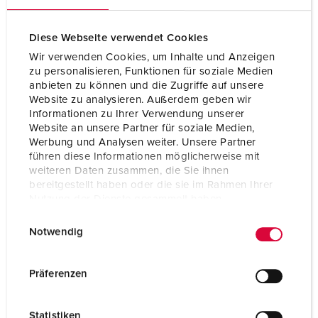
Clock position
6 h
Diese Webseite verwendet Cookies
Hertz
50-60 Hz
Wir verwenden Cookies, um Inhalte und Anzeigen
Connection technology
Screw terminals
zu personalisieren, Funktionen für soziale Medien
anbieten zu können und die Zugriffe auf unsere
Website zu analysieren. Außerdem geben wir
Contact
highly heat resistant contact carrier
nickel plated contacts
Informationen zu Ihrer Verwendung unserer
Website an unsere Partner für soziale Medien,
Protection type
IP54
Werbung und Analysen weiter. Unsere Partner
führen diese Informationen möglicherweise mit
Weight
780 g
weiteren Daten zusammen, die Sie ihnen
bereitgestellt haben oder die sie im Rahmen Ihrer
Nutzung der Dienste gesammelt haben.
Certifications
CB Zertifikat
VDE
E
Datenschutzerklärung
Impressum
EAC
Notwendig
i
n
w
Präferenzen
i
l
Statistiken