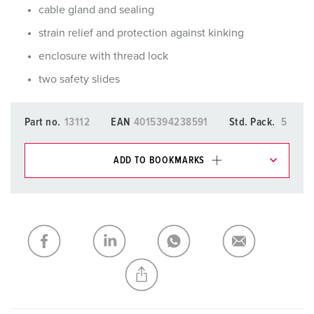
cable gland and sealing
strain relief and protection against kinking
enclosure with thread lock
two safety slides
Part no.
13112
EAN
4015394238591
Std. Pack.
5
ADD TO BOOKMARKS
You can manage our products in various lists in the
shopping list / shopping basket area.
My list
(0)
ADD
CREATE A NEW LIST