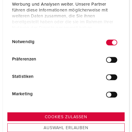
Werbung und Analysen weiter. Unsere Partner
führen diese Informationen möglicherweise mit
weiteren Daten zusammen, die Sie ihnen
bereitgestellt haben oder die sie im Rahmen Ihrer
Nutzung der Dienste gesammelt haben.
E
Datenschutzerklärung
Impressum
Notwendig
i
n
w
Präferenzen
i
l
Statistiken
l
i
g
Marketing
u
n
g
COOKIES ZULASSEN
s
AUSWAHL ERLAUBEN
a