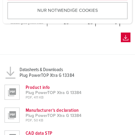
u
NUR NOTWENDIGE COOKIES
s
w
a
h
l
Datasheets & Downloads
Plug PowerTOP Xtra G 13384
Product info
Plug PowerTOP Xtra G 13384
PDF, 411 KB
Manufacturer‘s declaration
Plug PowerTOP Xtra G 13384
PDF, 50 KB
CAD data STP