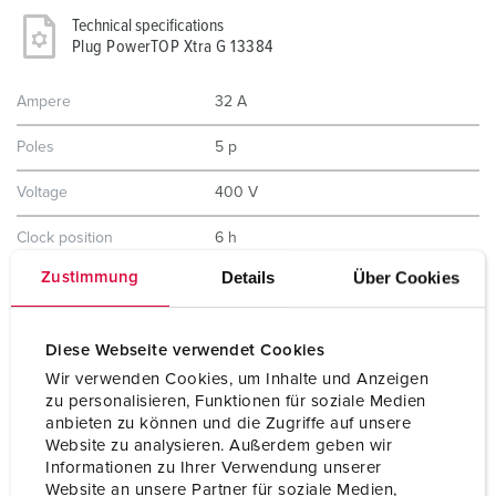
Technical specifications
Plug PowerTOP Xtra G 13384
Ampere
32 A
Poles
5 p
Voltage
400 V
Clock position
6 h
Details
Über Cookies
Zustimmung
Hertz
50-60 Hz
Connection technology
Screw terminals, ErgoCONTACT
Diese Webseite verwendet Cookies
Contact
nickel plated contacts
Wir verwenden Cookies, um Inhalte und Anzeigen
highly heat resistant contact carrier
zu personalisieren, Funktionen für soziale Medien
anbieten zu können und die Zugriffe auf unsere
Protection type
IP54
Website zu analysieren. Außerdem geben wir
Informationen zu Ihrer Verwendung unserer
Weight
340 g
Website an unsere Partner für soziale Medien,