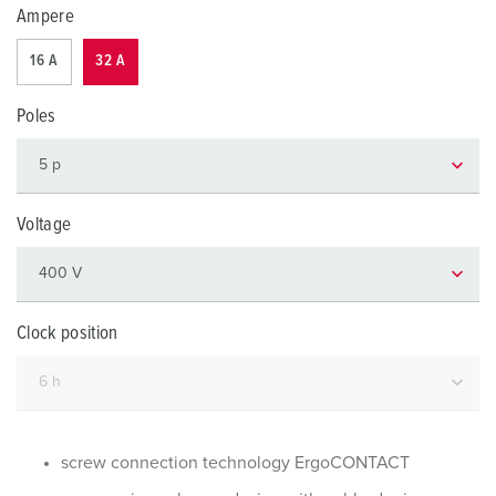
Ampere
16 A
32 A
Poles
Voltage
Clock position
screw connection technology ErgoCONTACT