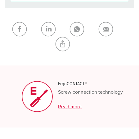
You can manage our products in various lists in the
shopping list / shopping basket area.
My list
(0)
ADD
CREATE A NEW LIST
ErgoCONTACT®
Screw connection technology
Read more