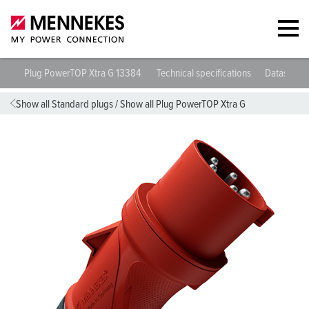
Plug PowerTOP Xtra G 13384
Technical specifications
Datasheet
Show all Standard plugs
/
Show all Plug PowerTOP Xtra G