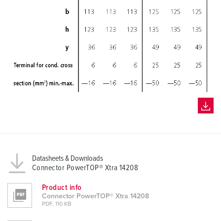
h
l
Datasheets & Downloads
Connector PowerTOP® Xtra 14208
Product info
Connector PowerTOP® Xtra 14208
PDF, 110 KB