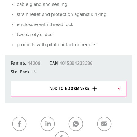
cable gland and sealing
strain relief and protection against kinking
enclosure with thread lock
two safety slides
products with pilot contact on request
Part no.
14208
EAN
4015394238386
Std. Pack.
5
ADD TO BOOKMARKS
You can manage our products in various lists in the
shopping list / shopping basket area.
My list
(0)
ADD
CREATE A NEW LIST