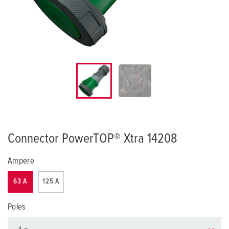
Connector PowerTOP® Xtra 14208
Ampere
63 A
125 A
Poles