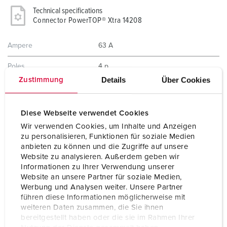
Technical specifications
Connector PowerTOP® Xtra 14208
Ampere
63 A
Poles
4 p
Details
Über Cookies
Zustimmung
Voltage
50-500 V
Clock position
10 h
Diese Webseite verwendet Cookies
Wir verwenden Cookies, um Inhalte und Anzeigen
Hertz
100-300 Hz
zu personalisieren, Funktionen für soziale Medien
anbieten zu können und die Zugriffe auf unsere
Connection technology
Screw terminals
Website zu analysieren. Außerdem geben wir
Informationen zu Ihrer Verwendung unserer
Contact
highly heat resistant contact carrier
Website an unsere Partner für soziale Medien,
X-CONTACT
Werbung und Analysen weiter. Unsere Partner
führen diese Informationen möglicherweise mit
Protection type
IP67
weiteren Daten zusammen, die Sie ihnen
bereitgestellt haben oder die sie im Rahmen Ihrer
Weight
952 g