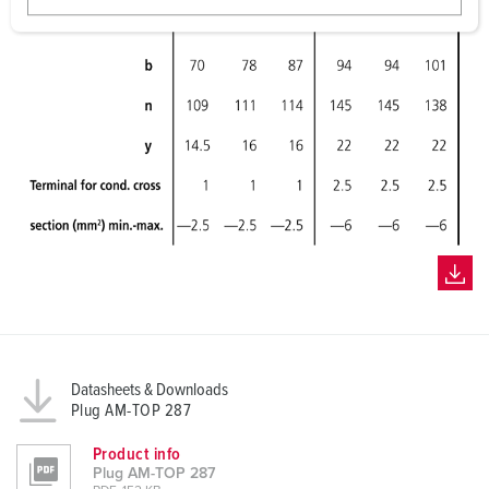
w
a
h
l
Datasheets & Downloads
Plug AM-TOP 287
Product info
Plug AM-TOP 287