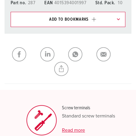
Part no.
287
EAN
4015394001997
Std. Pack.
10
ADD TO BOOKMARKS
You can manage our products in various lists in the
shopping list / shopping basket area.
My list
(0)
ADD
CREATE A NEW LIST
Screw terminals
Standard screw terminals
Read more