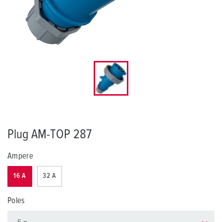
Plug AM-TOP 287
Ampere
16 A
32 A
Poles