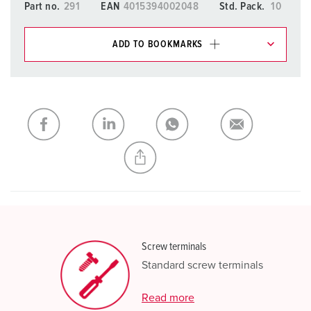
Part no.
291
EAN
4015394002048
Std. Pack.
10
ADD TO BOOKMARKS
You can manage our products in various lists in the
shopping list / shopping basket area.
My list
(0)
ADD
CREATE A NEW LIST
Screw terminals
Standard screw terminals
Read more