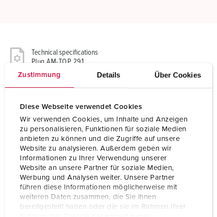
Technical specifications
Plug AM-TOP 291
Details
Über Cookies
Zustimmung
Ampere
32 A
Poles
3 p
Diese Webseite verwendet Cookies
Wir verwenden Cookies, um Inhalte und Anzeigen
Voltage
400 V
zu personalisieren, Funktionen für soziale Medien
anbieten zu können und die Zugriffe auf unsere
Clock position
9 h
Website zu analysieren. Außerdem geben wir
Informationen zu Ihrer Verwendung unserer
Hertz
50-60 Hz
Website an unsere Partner für soziale Medien,
Werbung und Analysen weiter. Unsere Partner
Connection technology
Screw terminals
führen diese Informationen möglicherweise mit
weiteren Daten zusammen, die Sie ihnen
Contact
standard
bereitgestellt haben oder die sie im Rahmen Ihrer
Nutzung der Dienste gesammelt haben.