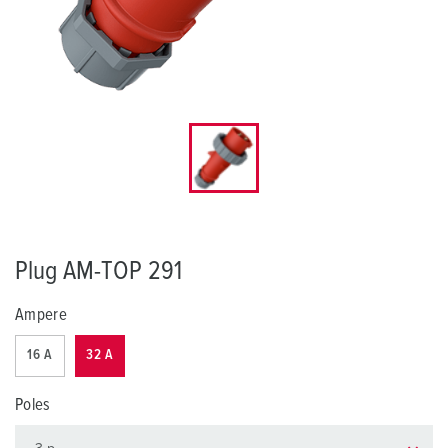
Plug AM-TOP 291
Ampere
16 A
32 A
Poles