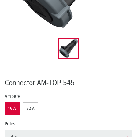
Connector AM-TOP 545
Ampere
16 A
32 A
Poles