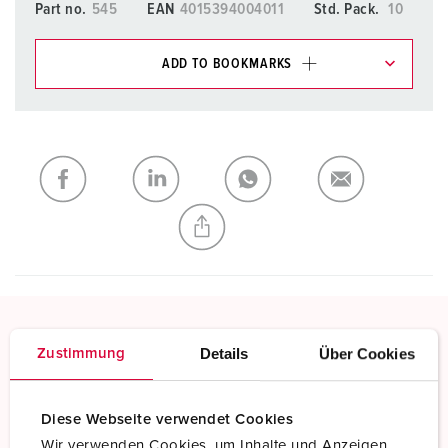
Part no.
545
EAN
4015394004011
Std. Pack.
10
ADD TO BOOKMARKS
You can manage our products in various lists in the
shopping list / shopping basket area.
My list
(0)
ADD
CREATE A NEW LIST
Details
Über Cookies
Zustimmung
Screw terminals
Standard screw terminals
Diese Webseite verwendet Cookies
Read more
Wir verwenden Cookies, um Inhalte und Anzeigen