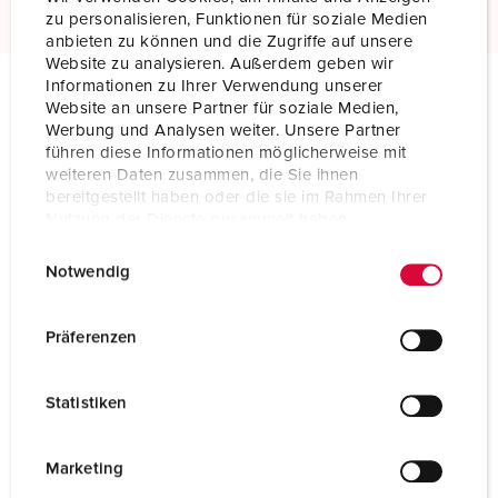
zu personalisieren, Funktionen für soziale Medien
anbieten zu können und die Zugriffe auf unsere
Website zu analysieren. Außerdem geben wir
Informationen zu Ihrer Verwendung unserer
Website an unsere Partner für soziale Medien,
Technical specifications
Werbung und Analysen weiter. Unsere Partner
Connector AM-TOP 545
führen diese Informationen möglicherweise mit
weiteren Daten zusammen, die Sie ihnen
Ampere
16 A
bereitgestellt haben oder die sie im Rahmen Ihrer
Nutzung der Dienste gesammelt haben.
Poles
4 p
E
Datenschutzerklärung
Impressum
Notwendig
i
Voltage
500 V
n
w
Clock position
7 h
Präferenzen
i
Hertz
50-60 Hz
l
Statistiken
l
Connection technology
Screw terminals
i
g
Marketing
Contact
standard
u