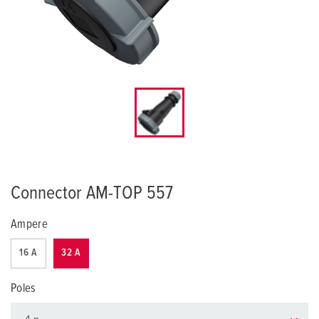
Connector AM-TOP 557
Ampere
16 A
32 A
Poles