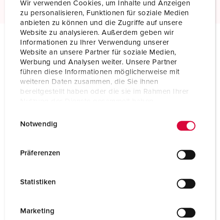
Wir verwenden Cookies, um Inhalte und Anzeigen
zu personalisieren, Funktionen für soziale Medien
anbieten zu können und die Zugriffe auf unsere
Website zu analysieren. Außerdem geben wir
Informationen zu Ihrer Verwendung unserer
Website an unsere Partner für soziale Medien,
Technical specifications
Werbung und Analysen weiter. Unsere Partner
Connector AM-TOP 557
führen diese Informationen möglicherweise mit
weiteren Daten zusammen, die Sie ihnen
Ampere
32 A
bereitgestellt haben oder die sie im Rahmen Ihrer
Nutzung der Dienste gesammelt haben.
Poles
4 p
E
Datenschutzerklärung
Impressum
Notwendig
Voltage
500 V
i
n
Clock position
7 h
w
Präferenzen
i
Hertz
50-60 Hz
l
Statistiken
l
Connection technology
Screw terminals
i
Contact
standard
g
Marketing