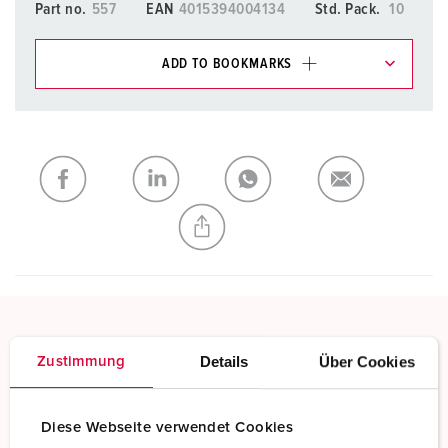
Part no.
557
EAN
4015394004134
Std. Pack.
10
ADD TO BOOKMARKS
You can manage our products in various lists in the
shopping list / shopping basket area.
My list
(0)
ADD
CREATE A NEW LIST
Screw terminals
Details
Über Cookies
Zustimmung
Standard screw terminals
Diese Webseite verwendet Cookies
Read more