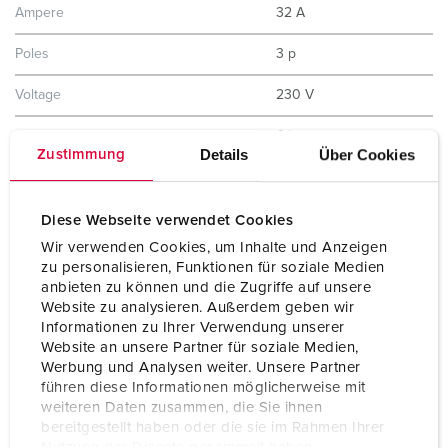
Ampere
32 A
Poles
3 p
Voltage
230 V
Clock position
6 h
Details
Über Cookies
Zustimmung
Hertz
50-60 Hz
Connection technology
Screw terminals
Diese Webseite verwendet Cookies
Wir verwenden Cookies, um Inhalte und Anzeigen
Contact
X-CONTACT
zu personalisieren, Funktionen für soziale Medien
anbieten zu können und die Zugriffe auf unsere
Protection type
IP44
Website zu analysieren. Außerdem geben wir
Informationen zu Ihrer Verwendung unserer
Enclosure material
Plastic
Website an unsere Partner für soziale Medien,
Werbung und Analysen weiter. Unsere Partner
Weight
1376 g
führen diese Informationen möglicherweise mit
weiteren Daten zusammen, die Sie ihnen
Certifications
CB Zertifikat
bereitgestellt haben oder die sie im Rahmen Ihrer
EAC
Nutzung der Dienste gesammelt haben.