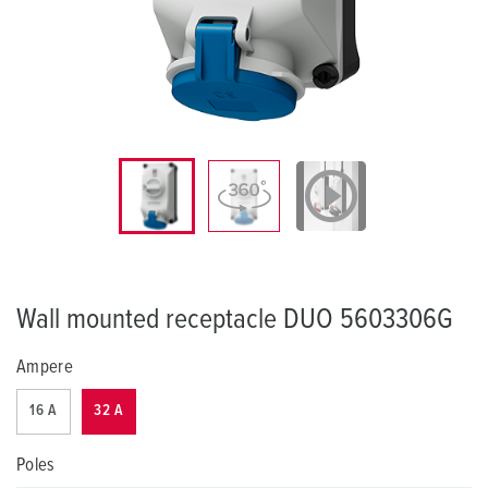
Wall mounted receptacle DUO 5603306G
Ampere
16 A
32 A
Poles