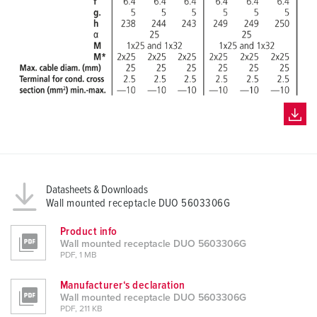
h
l
Datasheets & Downloads
Wall mounted receptacle DUO 5603306G
Product info
Wall mounted receptacle DUO 5603306G
PDF, 1 MB
Manufacturer‘s declaration
Wall mounted receptacle DUO 5603306G
PDF, 211 KB