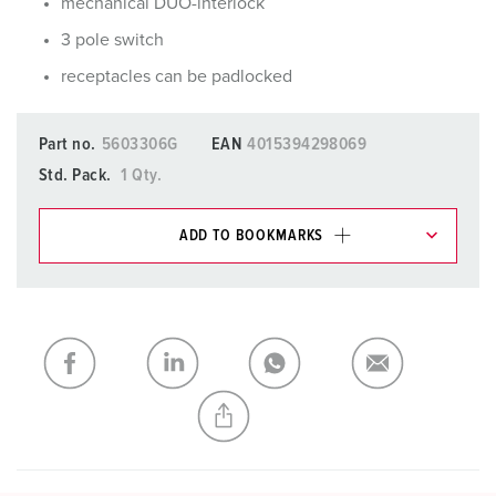
mechanical DUO-interlock
3 pole switch
receptacles can be padlocked
Part no.
5603306G
EAN
4015394298069
Std. Pack.
1 Qty.
ADD TO BOOKMARKS
You can manage our products in various lists in the
shopping list / shopping basket area.
My list
(0)
ADD
CREATE A NEW LIST