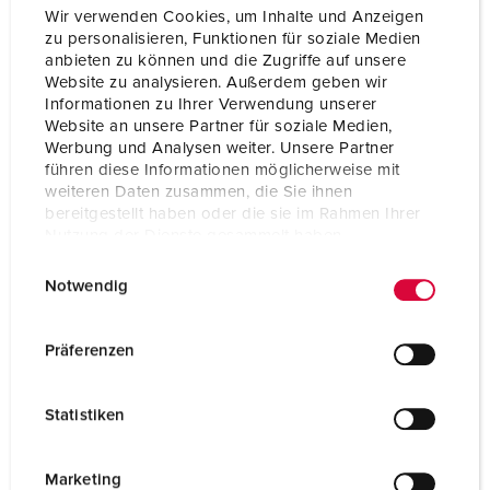
Wir verwenden Cookies, um Inhalte und Anzeigen
Voltage
230 V
zu personalisieren, Funktionen für soziale Medien
anbieten zu können und die Zugriffe auf unsere
Connection technology
Screw terminals
Website zu analysieren. Außerdem geben wir
Informationen zu Ihrer Verwendung unserer
Website an unsere Partner für soziale Medien,
TO THE PRODUCT
Werbung und Analysen weiter. Unsere Partner
führen diese Informationen möglicherweise mit
weiteren Daten zusammen, die Sie ihnen
bereitgestellt haben oder die sie im Rahmen Ihrer
Nutzung der Dienste gesammelt haben.
E
Datenschutzerklärung
Impressum
Notwendig
i
n
w
Präferenzen
i
l
Statistiken
l
i
g
Marketing