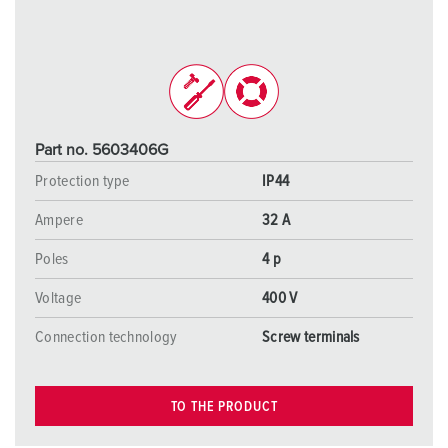
Part no. 5603406G
Protection type
IP44
Ampere
32 A
Poles
4 p
Voltage
400 V
Connection technology
Screw terminals
TO THE PRODUCT