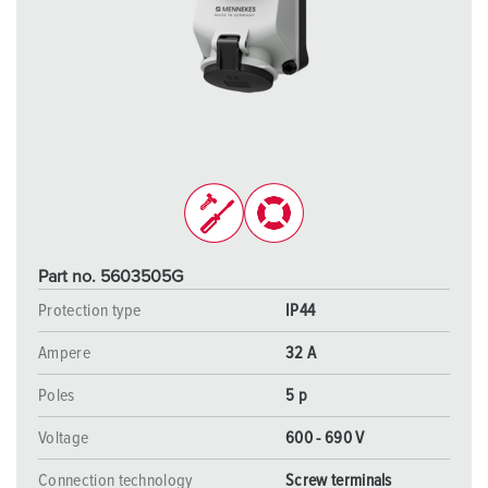
Part no. 5603505G
Protection type
IP44
Ampere
32 A
Poles
5 p
Voltage
600 - 690 V
Connection technology
Screw terminals