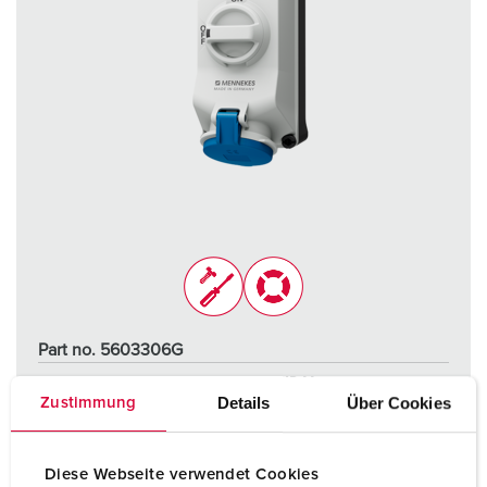
Part no. 5603306G
Protection type
IP44
Details
Über Cookies
Zustimmung
Ampere
32 A
Poles
3 p
Diese Webseite verwendet Cookies