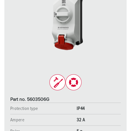
Part no. 5603506G
Protection type
IP44
Ampere
32 A