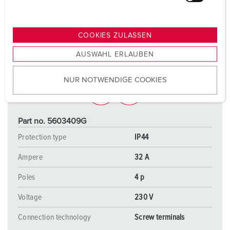
u
n
g
COOKIES ZULASSEN
s
AUSWAHL ERLAUBEN
a
u
NUR NOTWENDIGE COOKIES
s
w
a
h
Part no. 5603409G
l
Protection type
IP44
Ampere
32 A
Poles
4 p
Voltage
230 V
Connection technology
Screw terminals