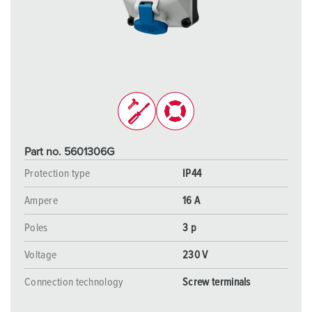
Part no. 5601306G
Protection type
IP44
Ampere
16 A
Poles
3 p
Voltage
230 V
Connection technology
Screw terminals