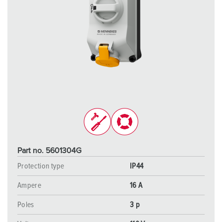
Part no. 5601304G
Protection type
IP44
Ampere
16 A
Poles
3 p