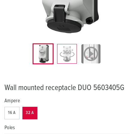
Wall mounted receptacle DUO 5603405G
Ampere
16 A
32 A
Poles