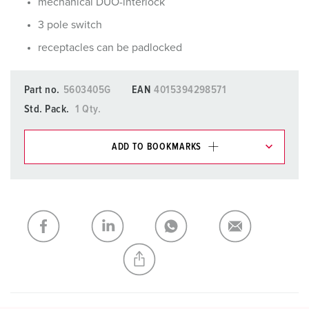
mechanical DUO-interlock
3 pole switch
receptacles can be padlocked
Part no.
5603405G
EAN
4015394298571
Std. Pack.
1 Qty.
ADD TO BOOKMARKS
You can manage our products in various lists in the
shopping list / shopping basket area.
My list
(0)
ADD
CREATE A NEW LIST