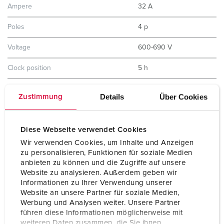
Ampere
32 A
Poles
4 p
Voltage
600-690 V
Clock position
5 h
Hertz
50-60 Hz
Details
Über Cookies
Zustimmung
Connection technology
Screw terminals
Diese Webseite verwendet Cookies
Contact
X-CONTACT
Wir verwenden Cookies, um Inhalte und Anzeigen
Protection type
IP44
zu personalisieren, Funktionen für soziale Medien
anbieten zu können und die Zugriffe auf unsere
Enclosure material
Plastic
Website zu analysieren. Außerdem geben wir
Informationen zu Ihrer Verwendung unserer
Weight
1400 g
Website an unsere Partner für soziale Medien,
Werbung und Analysen weiter. Unsere Partner
Certifications
CQC
führen diese Informationen möglicherweise mit
weiteren Daten zusammen, die Sie ihnen