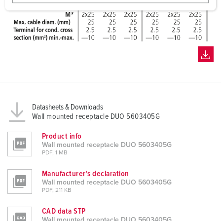
w
a
h
l
Datasheets & Downloads
Wall mounted receptacle DUO 5603405G
Product info
Wall mounted receptacle DUO 5603405G
PDF, 1 MB
Manufacturer‘s declaration
Wall mounted receptacle DUO 5603405G
PDF, 211 KB
CAD data STP
Wall mounted receptacle DUO 5603405G