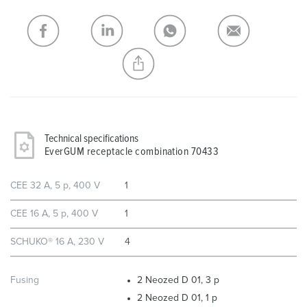
My list
(0)
ADD
CREATE A NEW LIST
Technical specifications
EverGUM receptacle combination 70433
CEE 32 A, 5 p, 400 V
1
CEE 16 A, 5 p, 400 V
1
SCHUKO® 16 A, 230 V
4
Fusing
2 Neozed D 01, 3 p
2 Neozed D 01, 1 p