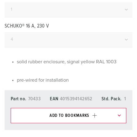
SCHUKO® 16 A, 230 V
solid rubber enclosure, signal yellow RAL 1003
pre-wired for installation
Part no.
70433
EAN
4015394142652
Std. Pack.
1
ADD TO BOOKMARKS
You can manage our products in various lists in the
shopping list / shopping basket area.