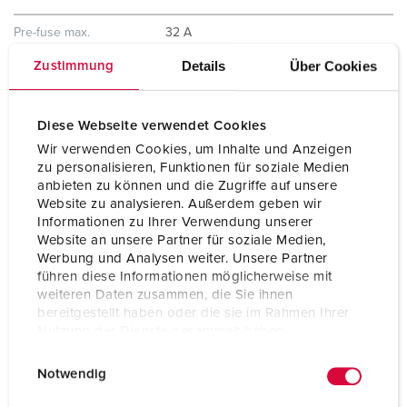
Pre-fuse max.
32 A
Details
Über Cookies
Zustimmung
InA
32 A
RDF
1
Diese Webseite verwendet Cookies
Wir verwenden Cookies, um Inhalte und Anzeigen
Connection/feeder
2 m H07RN-F5G4 with CEE-plug 32
zu personalisieren, Funktionen für soziale Medien
cable
A, 5 p, 400 V
anbieten zu können und die Zugriffe auf unsere
Website zu analysieren. Außerdem geben wir
Protection type
IP44
Informationen zu Ihrer Verwendung unserer
Website an unsere Partner für soziale Medien,
Enclosure material
Solid rubber
Werbung und Analysen weiter. Unsere Partner
führen diese Informationen möglicherweise mit
Weight
7760 g
weiteren Daten zusammen, die Sie ihnen
bereitgestellt haben oder die sie im Rahmen Ihrer
Length
306 mm
Nutzung der Dienste gesammelt haben.
E
Datenschutzerklärung
Impressum
Height
288 mm
Notwendig
i
n
Width
230 mm