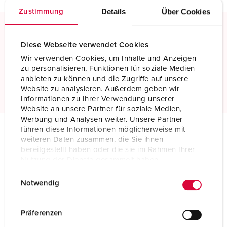
Details
Über Cookies
Zustimmung
Screw terminals
Diese Webseite verwendet Cookies
Standard screw terminals
Wir verwenden Cookies, um Inhalte und Anzeigen
zu personalisieren, Funktionen für soziale Medien
anbieten zu können und die Zugriffe auf unsere
Read more
Website zu analysieren. Außerdem geben wir
Informationen zu Ihrer Verwendung unserer
Website an unsere Partner für soziale Medien,
Werbung und Analysen weiter. Unsere Partner
führen diese Informationen möglicherweise mit
weiteren Daten zusammen, die Sie ihnen
Technical specifications
bereitgestellt haben oder die sie im Rahmen Ihrer
Wall mounted receptacle 75111
Nutzung der Dienste gesammelt haben.
E
Datenschutzerklärung
Impressum
Ampere
250 A
Notwendig
i
n
Poles
5 p
w
Präferenzen
Voltage
400 V
i