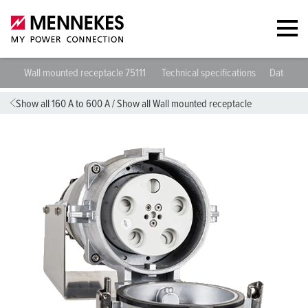
Wall mounted receptacle 75111
Technical specifications
Datashee
Show all 160 A to 600 A
/
Show all Wall mounted receptacle