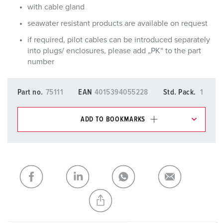
with cable gland
seawater resistant products are available on request
if required, pilot cables can be introduced separately
into plugs/ enclosures, please add „PK“ to the part
number
Part no.
75111
EAN
4015394055228
Std. Pack.
1
ADD TO BOOKMARKS
You can manage our products in various lists in the
shopping list / shopping basket area.
My list
(0)
ADD
CREATE A NEW LIST