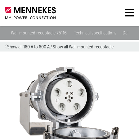
Wall mounted receptacle 75116
Technical specifications
Datashee
Show all 160 A to 600 A
/
Show all Wall mounted receptacle