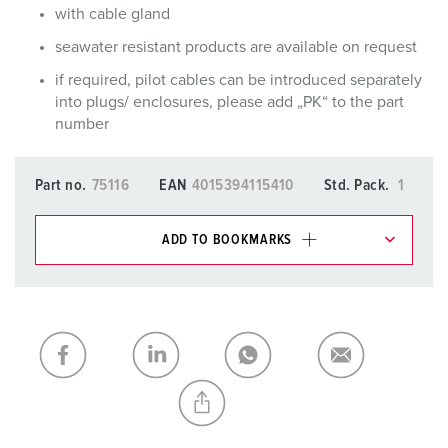
with cable gland
seawater resistant products are available on request
if required, pilot cables can be introduced separately
into plugs/ enclosures, please add „PK“ to the part
number
Part no.
75116
EAN
4015394115410
Std. Pack.
1
ADD TO BOOKMARKS
You can manage our products in various lists in the
shopping list / shopping basket area.
My list
(0)
ADD
CREATE A NEW LIST