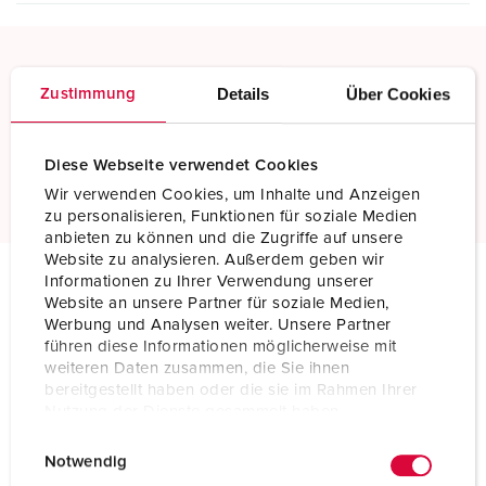
Screw terminals
Details
Über Cookies
Zustimmung
Standard screw terminals
Diese Webseite verwendet Cookies
Read more
Wir verwenden Cookies, um Inhalte und Anzeigen
zu personalisieren, Funktionen für soziale Medien
anbieten zu können und die Zugriffe auf unsere
Website zu analysieren. Außerdem geben wir
Informationen zu Ihrer Verwendung unserer
Website an unsere Partner für soziale Medien,
Technical specifications
Werbung und Analysen weiter. Unsere Partner
Wall mounted receptacle 75116
führen diese Informationen möglicherweise mit
weiteren Daten zusammen, die Sie ihnen
Ampere
400 A
bereitgestellt haben oder die sie im Rahmen Ihrer
Nutzung der Dienste gesammelt haben.
Poles
5 p
E
Datenschutzerklärung
Impressum
Notwendig
i
Voltage
400 V