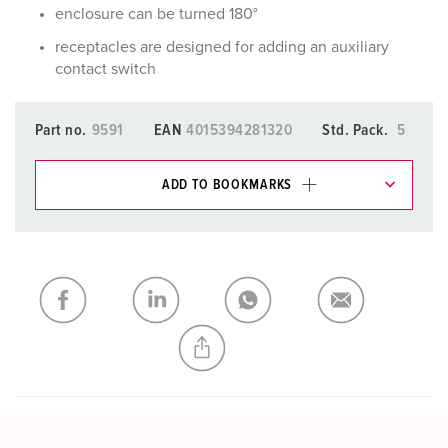
enclosure can be turned 180°
receptacles are designed for adding an auxiliary
contact switch
Part no.
9591
EAN
4015394281320
Std. Pack.
5
ADD TO BOOKMARKS
You can manage our products in various lists in the
shopping list / shopping basket area.
My list
(0)
ADD
CREATE A NEW LIST