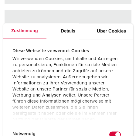
Details
Über Cookies
Zustimmung
Diese Webseite verwendet Cookies
Wir verwenden Cookies, um Inhalte und Anzeigen
zu personalisieren, Funktionen für soziale Medien
anbieten zu können und die Zugriffe auf unsere
Website zu analysieren. Außerdem geben wir
Informationen zu Ihrer Verwendung unserer
Website an unsere Partner für soziale Medien,
Werbung und Analysen weiter. Unsere Partner
führen diese Informationen möglicherweise mit
weiteren Daten zusammen, die Sie ihnen
bereitgestellt haben oder die sie im Rahmen Ihrer
Nutzung der Dienste gesammelt haben.
E
Datenschutzerklärung
Impressum
Notwendig