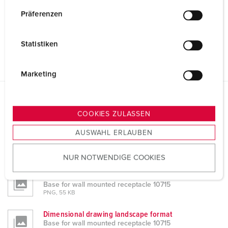
n
w
Präferenzen
i
l
Statistiken
l
i
g
Marketing
u
n
Datasheets & Downloads
g
COOKIES ZULASSEN
Base for wall mounted receptacle 10715
s
AUSWAHL ERLAUBEN
a
Product info
u
Base for wall mounted receptacle 10715
PDF, 292 KB
NUR NOTWENDIGE COOKIES
s
w
Dimensional drawing portrait
a
Base for wall mounted receptacle 10715
PNG, 55 KB
h
l
Dimensional drawing landscape format
Base for wall mounted receptacle 10715