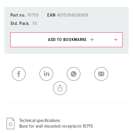
Part no.
10715
EAN
4015394200819
Std. Pack.
10
ADD TO BOOKMARKS
You can manage our products in various lists in the
shopping list / shopping basket area.
My list
(0)
ADD
CREATE A NEW LIST
Technical specifications
Base for wall mounted receptacle 10715