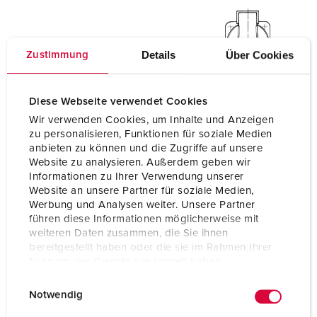
Details
Über Cookies
Zustimmung
Diese Webseite verwendet Cookies
Wir verwenden Cookies, um Inhalte und Anzeigen
zu personalisieren, Funktionen für soziale Medien
anbieten zu können und die Zugriffe auf unsere
Website zu analysieren. Außerdem geben wir
Informationen zu Ihrer Verwendung unserer
Website an unsere Partner für soziale Medien,
Werbung und Analysen weiter. Unsere Partner
führen diese Informationen möglicherweise mit
weiteren Daten zusammen, die Sie ihnen
bereitgestellt haben oder die sie im Rahmen Ihrer
Nutzung der Dienste gesammelt haben.
E
Datenschutzerklärung
Impressum
Notwendig
i