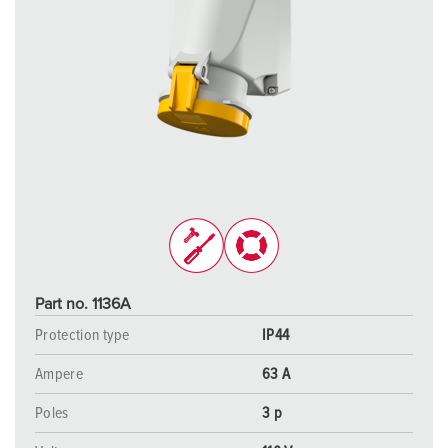
Part no. 1136A
Protection type
IP44
Ampere
63 A
Poles
3 p