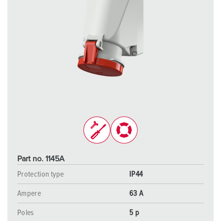
Part no. 1145A
Protection type
IP44
Ampere
63 A
Poles
5 p