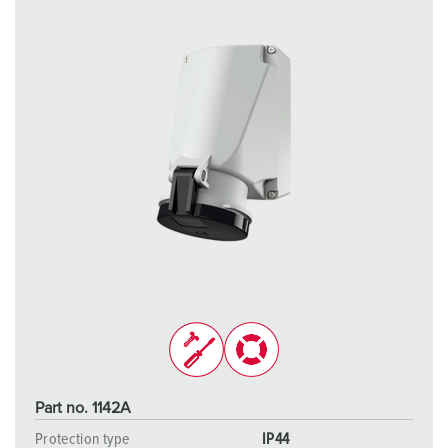
l
Part no. 1142A
Protection type
IP44